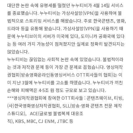
대단한 논란 속에 유명세를 떨쳤던 누누티비가 4월 14일 서비스
를 종료했습니다. 누누티비는 가상사설망(VPN)을 사용하여 불
법적으로 스트리밍 서비스를 해왔습니다. 주로 한국콘텐츠, 영화,
드라마 등을 유통해 왔습니다. 가상사설망(VPN)을 사용하기 때
문에 누누티브이의 서버가 미국에 있다, 도미니카 공화국에 있다
는 등 여러 가지 가능성이 점쳐졌지만 실제로 정확히 발견되지는
않았습니다.
누누티비는 끊임없는 사회적 논란 속에 있었습니다. 불법적이라
는 것과 저작권 문제 등이 가장 큰 문제로 꼽혔습니다. 영상저작
권협회(방송영화온라인동영상서비스 OTT회사들의 협회)는 이
미 지난 3월에 누누티비를 고소를 하였습니다. 누누티비가 끼친
손해와 피해액은 4-5조 원 정도 규모로 보고 있습니다.
***영상저작권협회에 참여한 OTT회사들 : 콘텐츠웨이브, 티빙,
(사)한국영화영상저작권협회, SLL(방송·영화 콘텐츠 전문 제작
스튜디오), ACE(글로벌 불법복제 대응조
직), KBS, MBC, CJ ENM, JTBC 등