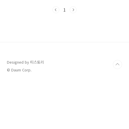
밝혔다. 매우 아름답고 몽환적인 그레이 스케일
의 애니메이션을 통해서 소녀와 소년의 사랑과
1
사랑의 성장통에 대해 그리면서 이펙스의 활동
시작의 서막을 알렸다. EPEX이펙스는 3월 30일,
성장통을 겪는 소년이 눈물을 흘리는 Individual
concept 사진을 예정대로 공개하였다. 이펙스
전체 멤버의 아름다운 성장통 눈물 컨셉의 화보
가 공개되었다. 4월 5일부터는 앨범 사전 예약을
받는다. 4월 9일에 트랙리스트를 발표한다. 4월
17일부..
Designed by 티스토리
© Daum Corp.