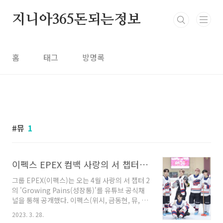
본문 바로가기
지니아365돈되는정보
홈
태그
방명록
뮤
1
이펙스 EPEX 컴백 사랑의 서 챕터 2 성장통, 제프, 예왕, 에이든, 백승, 아민, 뮤, 금동현, 위시
그룹 EPEX(이펙스)는 오는 4월 사랑의 서 챕터 2
의 'Growing Pains(성장통)'를 유튜브 공식채
널을 통해 공개했다. 이펙스(위시, 금동현, 뮤, 아
민, 백승, 에이든, 예왕, 제프)는 3월 28일 공식
2023. 3. 28.
SNS계정을 통해 5번째 EP로 활동에 들어간다고