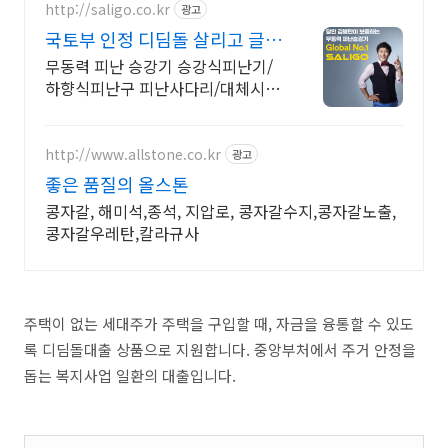
http://saligo.co.kr
광고
국토부 인정 디딤돌 살리고 글로
벌No.1 대통령상 수상
무동력 피난 승강기 승강식피난기/
하향식피난구 피난사다리/대체시설
대피공간 피난시설 디디디 DDD/국
내설치 No.1/소방청 인증/국토부
인정/김병만 모델/아파트 화재
http://www.allstone.co.kr
광고
좋은 품질의 올스톤
콩자갈, 해미석,종석, 지압로, 콩자갈수지,콩자갈노출,
콩자갈우레탄,칼라규사
주택이 없는 세대주가 주택을 구입할 때, 자금을 융통할 수 있도
록 디딤돌대출 상품으로 지원합니다. 중앙부처에서 주거 안정을
돕는 복지사업 일환의 대출입니다.