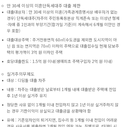
만 30세 이상의 미혼단독세대주 대출 제한
대출대상자 : 만 30세 이상의 미혼(가족관계증명서상 배우자가 없는
경우) 단독세대주(차주의 주민등록등본상 직계존속 또는 미성년 형제
·자매 중 1인과의 부양기간(합가일 기준)이 계속해서 6개월 미만인 경
우 포함)
대출대상주택 : 주거전용면적 60㎡(수도권을 제외한 도시지역이 아
닌 읍 또는 면지역은 70㎡) 이하의 주택으로 대출접수일 현재 담보주
택의 평가액이 3억 원 이하인 주택
호당대출한도 : 1.5억 원 이내(생애최초 주택구입자 2억 원 이내)
실거주의무제도
대상 : 디딤돌 대출 차주
내용 : 차주는 대출받은 날로부터 1개월 내에 대출받은 주택에 전입
후 1년 이상 실거주 유지
정당한 사유 없이 1개월 이내 전입하지 않고 1년 이상 실거주하지 않
는 경우 기한이익이 상실되고 대출금을 상환해야 함
유예 : 기존임차인의 퇴거지연, 집수리 등 1개월 이내 전입이 어려운
경우 사유서를 제출하면 2개월 전입 연장 가능. 질병치료, 타(他) 시