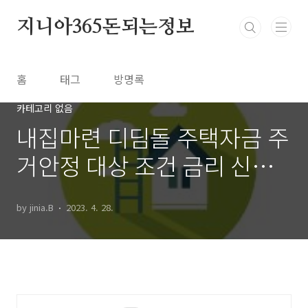
본문 바로가기
지니아365돈되는정보
홈
태그
방명록
카테고리 없음
내집마련 디딤돌 주택자금 주
거안정 대상 조건 금리 신청
하기
by jinia.B
2023. 4. 28.